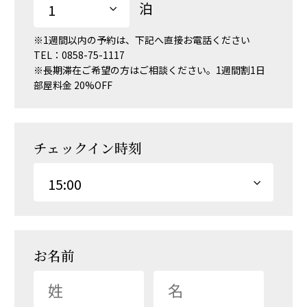
ご予約
泊
Reservered
※1週間以内の予約は、下記へ直接お電話ください
アクセス
TEL：
0858-75-1117
Access
※長期滞在ご希望の方はご相談ください。1週間割1日
部屋料金 20%OFF
明日のお米
Shop
チェックイン時刻
お名前