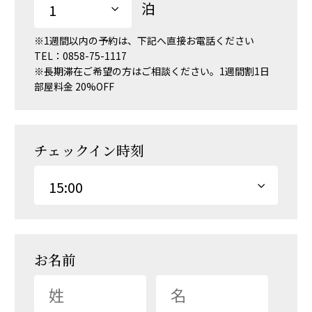
ご予約
泊
Reservered
※1週間以内の予約は、下記へ直接お電話ください
アクセス
TEL：
0858-75-1117
Access
※長期滞在ご希望の方はご相談ください。1週間割1日
部屋料金 20%OFF
明日のお米
Shop
チェックイン時刻
お名前