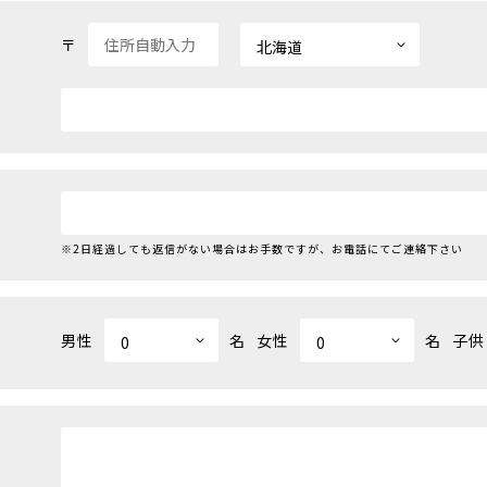
〒
※2日経過しても返信がない場合はお手数ですが、お電話にてご連絡下さい
男性
名
女性
名
子供