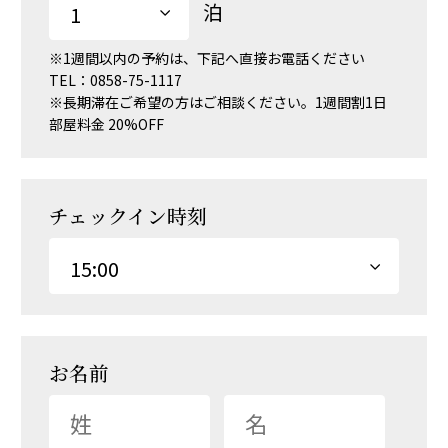
ご予約
泊
Reservered
※1週間以内の予約は、下記へ直接お電話ください
アクセス
TEL：
0858-75-1117
Access
※長期滞在ご希望の方はご相談ください。1週間割1日
部屋料金 20%OFF
明日のお米
Shop
チェックイン時刻
お名前